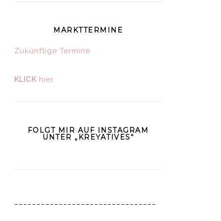
MARKTTERMINE
Zukünftige Termine
KLICK
hier
FOLGT MIR AUF INSTAGRAM
UNTER „KREYATIVES“
________________________________