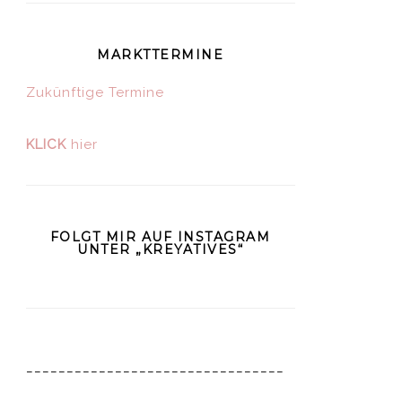
MARKTTERMINE
Zukünftige Termine
KLICK
hier
FOLGT MIR AUF INSTAGRAM
UNTER „KREYATIVES“
________________________________