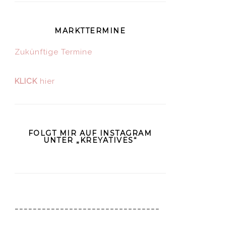
MARKTTERMINE
Zukünftige Termine
KLICK
hier
FOLGT MIR AUF INSTAGRAM
UNTER „KREYATIVES“
________________________________