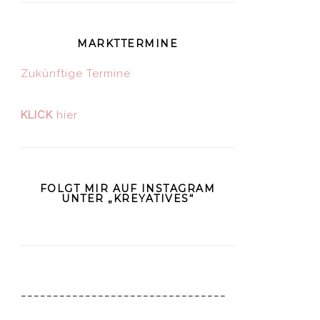
MARKTTERMINE
Zukünftige Termine
KLICK
hier
FOLGT MIR AUF INSTAGRAM
UNTER „KREYATIVES“
________________________________