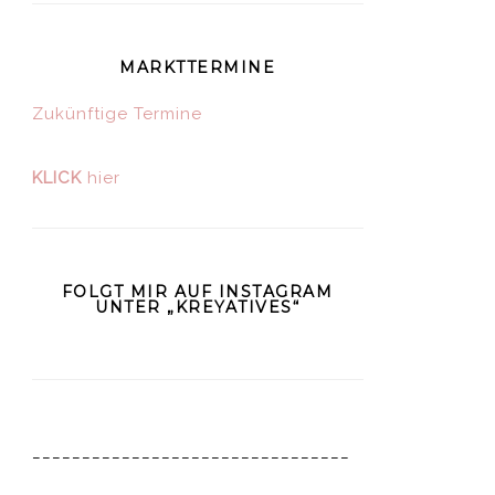
MARKTTERMINE
Zukünftige Termine
KLICK
hier
FOLGT MIR AUF INSTAGRAM
UNTER „KREYATIVES“
________________________________