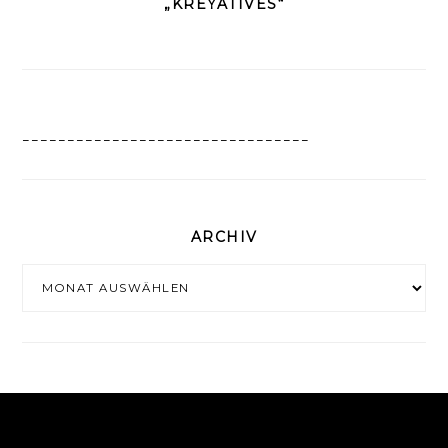
„KREYATIVES“
________________________________
ARCHIV
Archiv